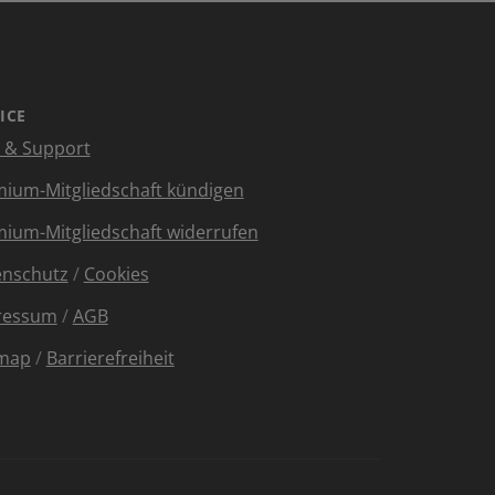
ICE
e & Support
ium-Mitgliedschaft kündigen
ium-Mitgliedschaft widerrufen
enschutz
/
Cookies
ressum
/
AGB
emap
/
Barrierefreiheit