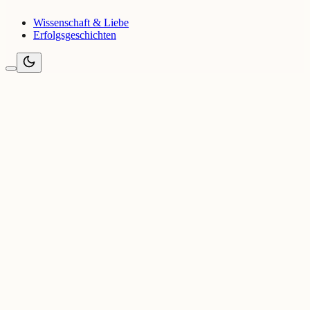
Wissenschaft & Liebe
Erfolgsgeschichten
Pflege Singles
Partnersuche für Krankenschwestern, Pfleger und Pflegefachkräfte
— Schichtdienst, Verständnis und echte Verbindungen.
Magazin
›
Singles & Partnersuche
›
Für Pflegekräfte